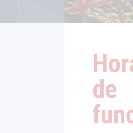
Hor
de
fun