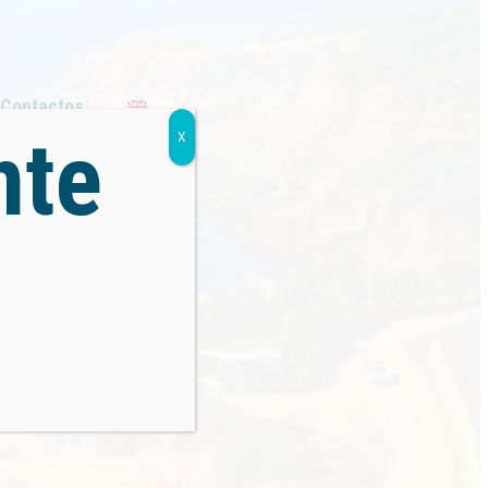
Menu
Contactos
nte
X
er