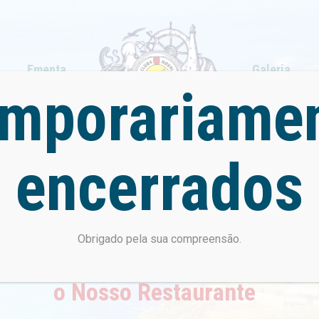
Ementa
Galeria
mporariame
encerrados
Simplicidade – Qualidade – Frescura
enha Conhec
Obrigado pela sua compreensão.
o Nosso Restaurante