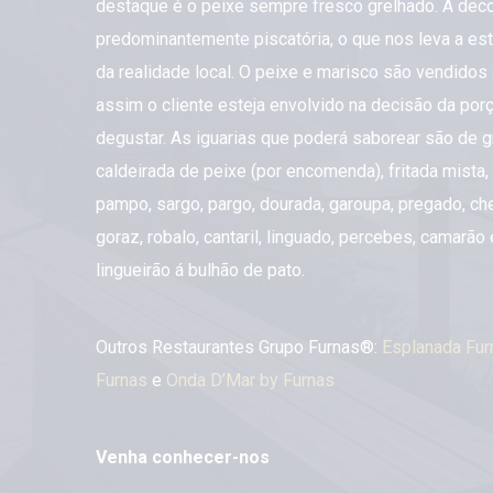
destaque é o peixe sempre fresco grelhado. A dec
predominantemente piscatória, o que nos leva a es
da realidade local. O peixe e marisco são vendidos 
assim o cliente esteja envolvido na decisão da porç
degustar. As iguarias que poderá saborear são de g
caldeirada de peixe (por encomenda), fritada mista, 
pampo, sargo, pargo, dourada, garoupa, pregado, che
goraz, robalo, cantaril, linguado, percebes, camarão
lingueirão á bulhão de pato.
Outros Restaurantes Grupo Furnas®:
Esplanada Fur
Furnas
e
Onda D’Mar by Furnas
Venha conhecer-nos