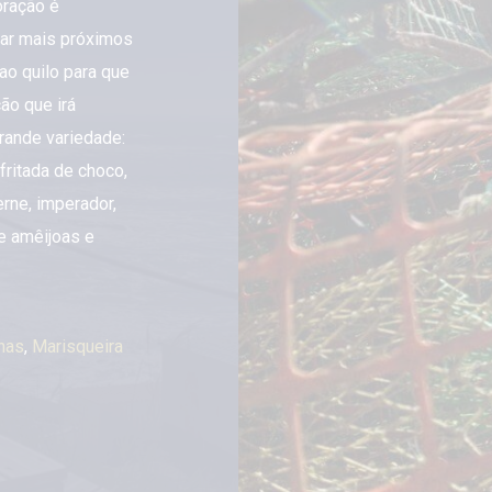
oração é
tar mais próximos
ao quilo para que
ão que irá
rande variedade:
fritada de choco,
rne, imperador,
 e amêijoas e
nas
,
Marisqueira