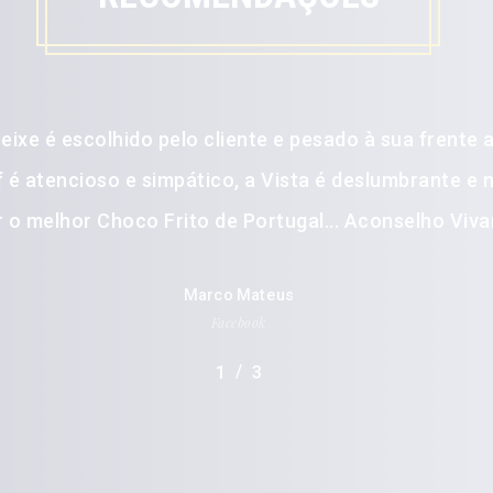
peixe é escolhido pelo cliente e pesado à sua frente 
f é atencioso e simpático, a Vista é deslumbrante e
r o melhor Choco Frito de Portugal... Aconselho Viv
Marco Mateus
Facebook
/
1
2
3
3