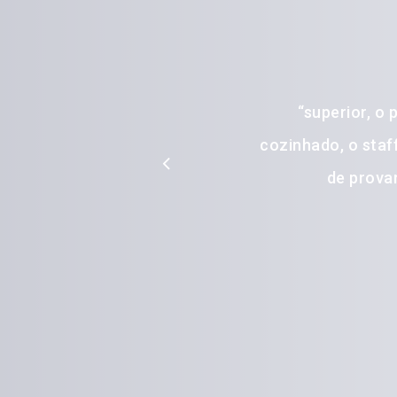
“
superior, o 
cozinhado, o staf
de prova