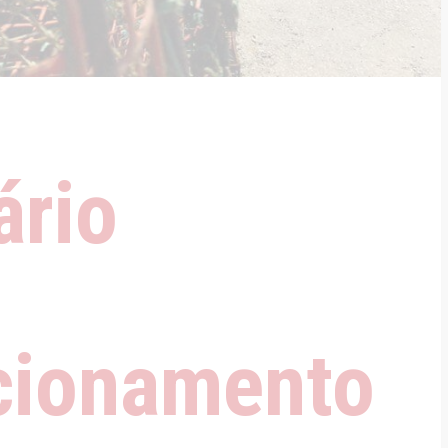
ário
cionamento