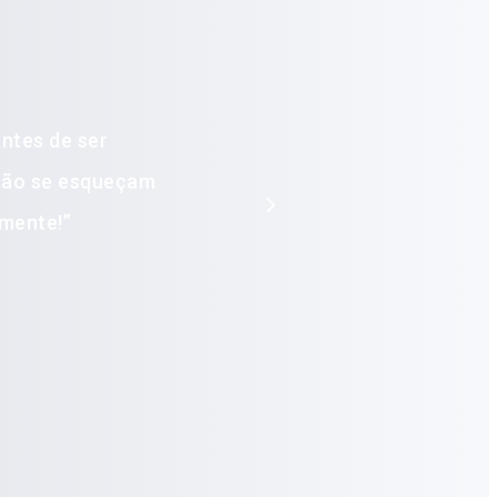
antes de ser
 não se esqueçam
amente!
”