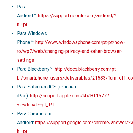
Para
Android™:
https://support.google.com/android/?
hl=pt
Para Windows
Phone™:
http://www.windowsphone.com/pt-pt/how-
to/wp7/web/changing-privacy-and-other-browser-
settings
Para Blackberry™:
http://docs.blackberry.com/pt-
br/smartphone_users/deliverables/21583/Turn_off_c
Para Safari em IOS (iPhone i
iPad):
http://support.apple.com/kb/HT1677?
viewlocale=pt_PT
Para Chrome em
Android:
https://support.google.com/chrome/answer/2
hl=pt