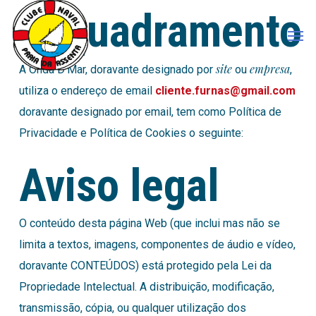
Skip
Enquadramento
Men
to
main
site
empresa
A Onda D’Mar, doravante designado por
ou
,
content
utiliza o endereço de email
cliente.furnas@gmail.com
doravante designado por email, tem como Política de
Privacidade e Política de Cookies o seguinte:
Aviso legal
O conteúdo desta página Web (que inclui mas não se
limita a textos, imagens, componentes de áudio e vídeo,
doravante CONTEÚDOS) está protegido pela Lei da
Propriedade Intelectual. A distribuição, modificação,
transmissão, cópia, ou qualquer utilização dos