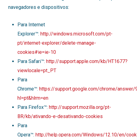
navegadores e dispositivos:
Para Internet
Explorer™:
http://windows.microsoft.com/pt-
pt/internet-explorer/delete-manage-
cookies#ie=ie-10
Para Safari™:
http://support.apple.com/kb/HT1677?
viewlocale=pt_PT
Para
Chrome™:
https://support.google.com/chrome/answer
hl=pt&hlrm=en
Para Firefox™:
http://support.mozilla.org/pt-
BR/kb/ativando-e-desativando-cookies
Para
Opera™:
http://help.opera.com/Windows/12.10/en/cook